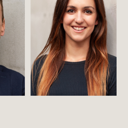
Business Fotografie 
ts
München