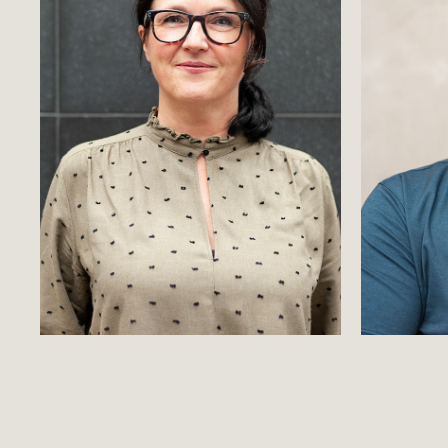
Outdoor Portraitshooting 
Be
München Giesing