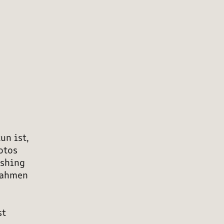
un ist,
otos
ishing
fnahmen
st