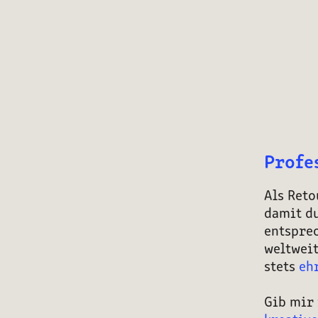
Profe
Als Ret
damit du
entspre
weltweit
stets
eh
Gib mir 