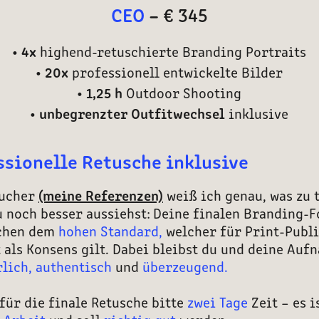
CEO
–
€ 345
• 4x
highend-retuschierte Branding Portraits
• 20x
professionell entwickelte Bilder
• 1,25 h
Outdoor Shooting
• unbegrenzter Outfitwechsel
inklusive
ssionelle Retusche inklusive
oucher
(meine Referenzen)
weiß ich genau, was zu t
 noch besser aussiehst:
Deine finalen Branding-F
chen dem
hohen Standard,
welcher für Print-Publ
 als Konsens gilt. Dabei bleibst du und deine Au
rlich,
authentisch
und
überzeugend.
für die finale Retusche bitte
zwei Tage
Zeit – es i