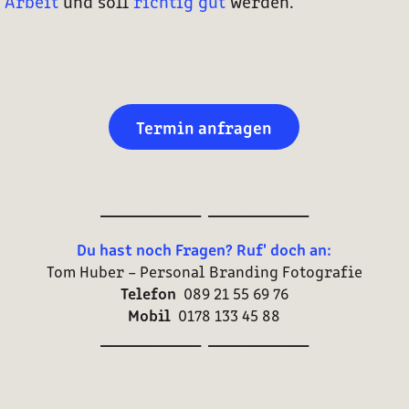
 Arbeit
und soll
richtig gut
werden.
Termin anfragen
__________ __________
Du hast noch Fragen? Ruf' doch an:
Tom Huber – Personal Branding Fotografie
Telefon
089 21 55 69 76
Mobil
0178 133 45 88
__________ __________