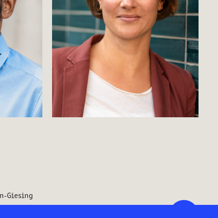
Personal Branding 
Photography
n-Giesing