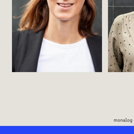
Fotos selbständige HR 
Out
Beraterin
monalog 