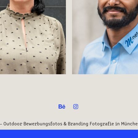
door Portraitshooting 
M-net // SWM 
München Giesing
Mitarbeiterfotos
– Outdoor Bewerbungsfotos & Branding Fotografie in Münche